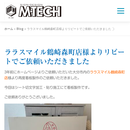
コ
ン
メニュー
テ
ン
ツ
ホーム
»
Blog
»
ララスマイル鶴崎森町店様よりリピートでご依頼いただきました
へ
会社概要
施工事例
カッティングシート
ス
キ
ッ
ララスマイル鶴崎森町店様よりリピー
プ
窓用フィルム
施工までの流れ
新店OPENの方へ
トでご依頼いただきました
3年前にホームページよりご依頼いただいた大分市内の
ララスマイル鶴崎森町
NEWS
お見積り
店
様より再度看板製作のご依頼いただきました。
今回はシート切文字加工・貼り施工にて看板製作です。
ご依頼ありがとうございました。