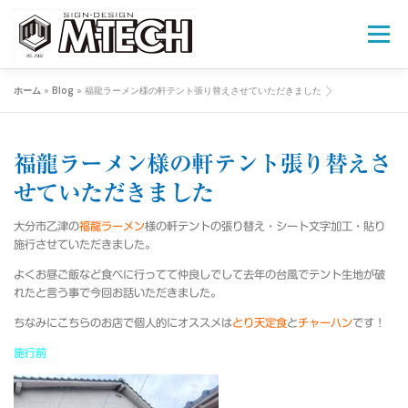
コ
ン
メニュー
テ
ン
ツ
ホーム
»
Blog
»
福龍ラーメン様の軒テント張り替えさせていただきました
へ
会社概要
施工事例
カッティングシート
ス
キ
ッ
福龍ラーメン様の軒テント張り替えさ
プ
窓用フィルム
施工までの流れ
新店OPENの方へ
せていただきました
大分市乙津の
福龍ラーメン
様の軒テントの張り替え・シート文字加工・貼り
NEWS
お見積り
施行させていただきました。
よくお昼ご飯など食べに行ってて仲良しでして去年の台風でテント生地が破
れたと言う事で今回お話いただきました。
ちなみにこちらのお店で個人的にオススメは
とり天定食
と
チャーハン
です！
施行前